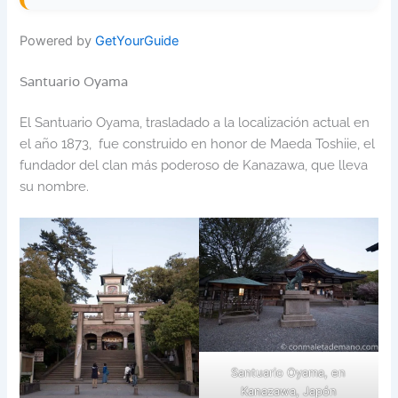
Powered by
GetYourGuide
Santuario Oyama
El Santuario Oyama, trasladado a la localización actual en
el año 1873, fue construido en honor de Maeda Toshiie, el
fundador del clan más poderoso de Kanazawa, que lleva
su nombre.
Santuario Oyama, en
Kanazawa, Japón