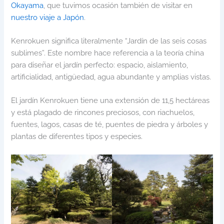
Okayama
, que tuvimos ocasión también de visitar en
nuestro viaje a Japón
.
Kenrokuen significa literalmente “Jardín de las seis cosas
sublimes”. Este nombre hace referencia a la teoría china
para diseñar el jardín perfecto: espacio, aislamiento,
artificialidad, antigüedad, agua abundante y amplias vistas.
El jardín Kenrokuen tiene una extensión de 11,5 hectáreas
y está plagado de rincones preciosos, con riachuelos,
fuentes, lagos, casas de té, puentes de piedra y árboles y
plantas de diferentes tipos y especies.