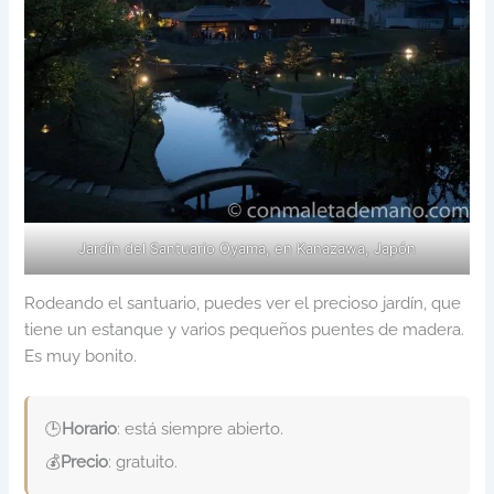
Jardín del Santuario Oyama, en Kanazawa, Japón
Rodeando el santuario, puedes ver el precioso jardín, que
tiene un estanque y varios pequeños puentes de madera.
Es muy bonito.
🕒
Horario
: está siempre abierto.
💰
Precio
: gratuito.