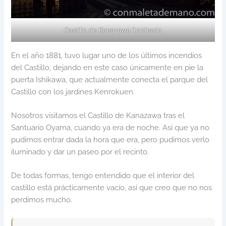
Castillo de Kanazawa iluminado
En el año 1881, tuvo lugar uno de los últimos incendios
del Castillo, dejando en este caso únicamente en pie la
puerta Ishikawa, que actualmente conecta el parque del
Castillo con los jardines Kenrokuen.
Nosotros visitamos el Castillo de Kanazawa tras el
Santuario Oyama, cuando ya era de noche. Así que ya no
pudimos entrar dada la hora que era, pero pudimos verlo
iluminado y dar un paseo por el recinto.
De todas formas, tengo entendido que el interior del
castillo está prácticamente vacío, así que creo que no nos
perdimos mucho.