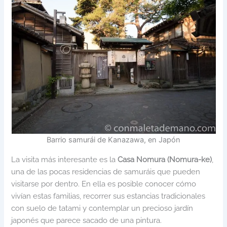
Barrio samurái de Kanazawa, en Japón
La visita más interesante es la
Casa Nomura (Nomura-ke)
,
una de las pocas residencias de samuráis que pueden
visitarse por dentro. En ella es posible conocer cómo
vivían estas familias, recorrer sus estancias tradicionales
con suelo de tatami y contemplar un precioso jardín
japonés que parece sacado de una pintura.