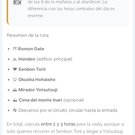
de las 8 de la mañana o al atardecer. La
diferencia con las horas centrales del día es
enorme.
Resumen de la ruta
⛩️
Romon Gate
🙏
Honden
(edificio principal)
❤️
Senbon Torii
🦊
Okusha Hohaisho
🌄
Mirador Yotsutsuji
⛰️
Cima del monte Inari
(opcional)
🔄 Descenso por el circuito circular hasta la entrada
En total, calcula
entre 2 y 3 horas
para la visita, aunque si
solo quieres recorrer el Senbon Torii y llegar a Yotsutsuji,