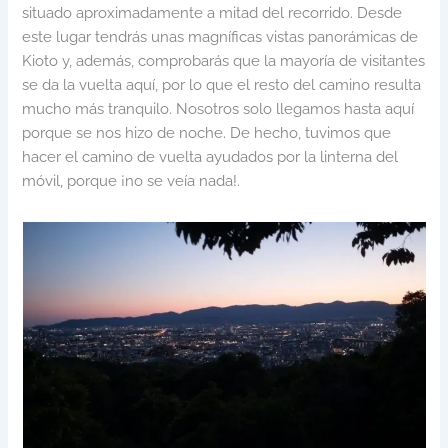
situado aproximadamente a mitad del recorrido. Desde
este lugar tendrás unas magníficas vistas panorámicas de
Kioto y, además, comprobarás que la mayoría de visitantes
se da la vuelta aquí, por lo que el resto del camino resulta
mucho más tranquilo. Nosotros solo llegamos hasta aquí
porque se nos hizo de noche. De hecho, tuvimos que
hacer el camino de vuelta ayudados por la linterna del
móvil, porque ¡no se veía nada!.