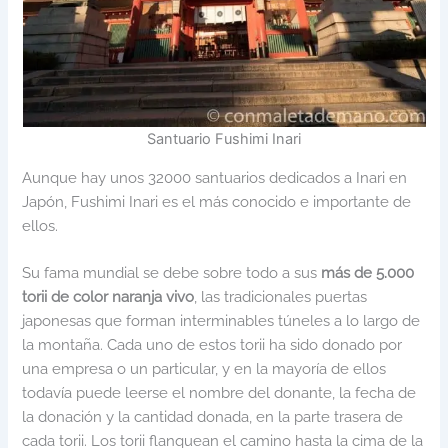
Santuario Fushimi Inari
Aunque hay unos 32000 santuarios dedicados a Inari en
Japón, Fushimi Inari es el más conocido e importante de
ellos.
Su fama mundial se debe sobre todo a sus
más de 5.000
torii
de color naranja vivo
, las tradicionales puertas
japonesas que forman interminables túneles a lo largo de
la montaña. Cada uno de estos torii ha sido donado por
una empresa o un particular, y en la mayoría de ellos
todavía puede leerse el nombre del donante, la fecha de
la donación y la cantidad donada, en la parte trasera de
cada torii. Los torii flanquean el camino hasta la cima de la