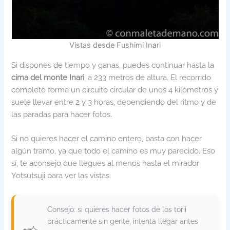
Vistas desde Fushimi Inari
Si dispones de tiempo y ganas, puedes continuar hasta la
cima del monte Inari
, a 233 metros de altura. El recorrido
completo forma un circuito circular de unos 4 kilómetros y
suele llevar entre 2 y 3 horas, dependiendo del ritmo y de
las paradas para hacer fotos.
Si no quieres hacer el camino entero, basta con hacer
algún tramo, ya que todo el camino es muy parecido. Eso
sí, te aconsejo que llegues al menos hasta el mirador
Yotsutsuji para ver las vistas.
Consejo: si quieres hacer fotos de los torii
prácticamente sin gente, intenta llegar antes