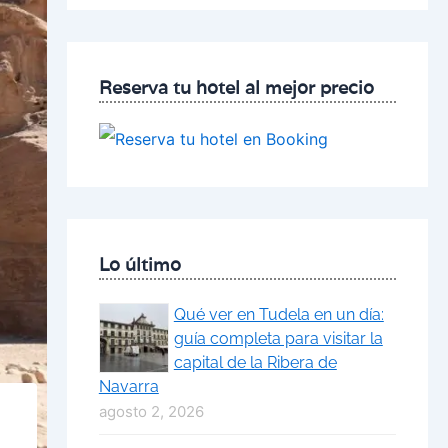
c
a
r
p
Reserva tu hotel al mejor precio
o
r
:
Lo último
Qué ver en Tudela en un día:
guía completa para visitar la
capital de la Ribera de
Navarra
agosto 2, 2026