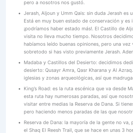
pero a nosotros nos gustó.
Jerash, Aljoun y Umm Qais: sin duda Jerash es un
Está en muy buen estado de conservación y es i
¡podríamos haber estado más!. El Castillo de Al
visita no lleva mucho tiempo. Nosotros decidim
habíamos leído buenas opiniones, pero una vez v
sobretodo si has visto previamente Jerash. Adem
Madaba y Castillos del Desierto: decidimos dedic
desierto: Qusayr Amra, Qasr Kharana y Al Azraq.
iglesias y zonas arqueológicas, así que madruga
King’s Road: es la ruta escénica que va desde 
esta ruta hay numerosas paradas, así que nosot
visitar entre medias la Reserva de Dana. Si tien
pero haciendo menos paradas de las que nosotro
Reserva de Dana: la mayoría de la gente no va,
el
Shaq El Reesh Trail, que se hace en unas 3 ho