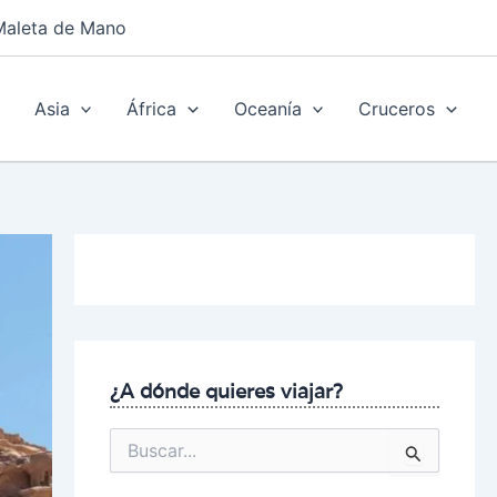
Maleta de Mano
Asia
África
Oceanía
Cruceros
¿A dónde quieres viajar?
B
u
s